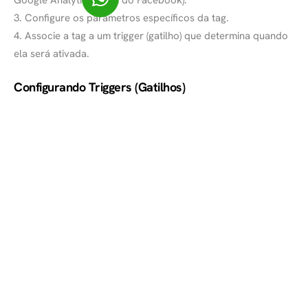
Google Analytics, Pixel do Facebook).
3. Configure os parâmetros específicos da tag.
4. Associe a tag a um trigger (gatilho) que determina quando
ela será ativada.
Configurando Triggers (Gatilhos)
1. No painel do GTM, clique em “Triggers” e depois em
“Novo”.
2. Escolha o tipo de trigger (por exemplo, todas as páginas,
clique em link).
3. Defina as condições para o trigger.
4. Salve o trigger e associe-o à tag correspondente.
Usando Variáveis no Google Tag Manager
Primeiro, no painel do GTM, vá até “Variáveis” e clique em
“Nova”.
Depois, selecione o tipo de variável (por exemplo, variável