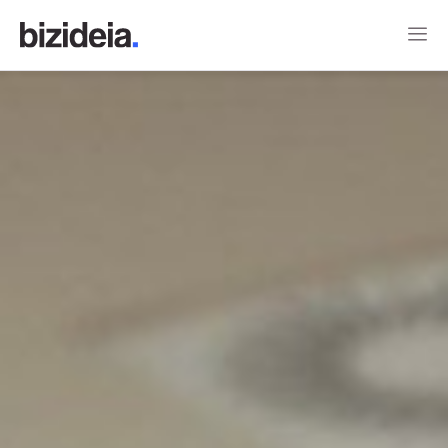
Home
Criação de Sites
Case de Sites
Case de Logos
Blog